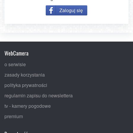
Zaloguj się
WebCamera
o serwisie
zasady korzystania
polityka prywatności
regulamin zapisu do newslettera
tv - kamery pogodowe
premium